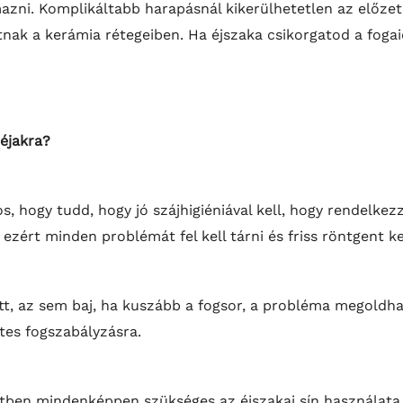
zni. Komplikáltabb harapásnál kikerülhetetlen az előzet
nak a kerámia rétegeiben. Ha éjszaka csikorgatod a fogaid
héjakra?
s, hogy tudd, hogy jó szájhigiéniával kell, hogy rendelkezz
zért minden problémát fel kell tárni és friss röntgent kel
att, az sem baj, ha kuszább a fogsor, a probléma megoldha
tes fogszabályzásra.
etben mindenképpen szükséges az éjszakai sín használata