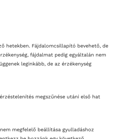
ő hetekben. Fájdalomcsillapító bevehető, de
 érzékenység, fájdalmat pedig egyáltalán nem
 függenek leginkább, de az érzékenység
 érzéstelenítés megszűnése utáni első hat
 nem megfelelő beállítása gyulladáshoz
elentkezz be hozzánk egy következő