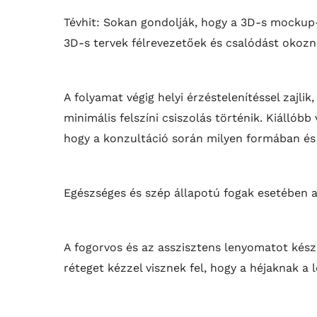
Tévhit: Sokan gondolják, hogy a 3D-s mockup-
3D-s tervek félrevezetőek és csalódást okoz
A folyamat végig helyi érzéstelenítéssel zajl
minimális felszíni csiszolás történik. Kiállób
hogy a konzultáció során milyen formában és
Egészséges és szép állapotú fogak esetében az
A fogorvos és az asszisztens lenyomatot kész
réteget kézzel visznek fel, hogy a héjaknak a