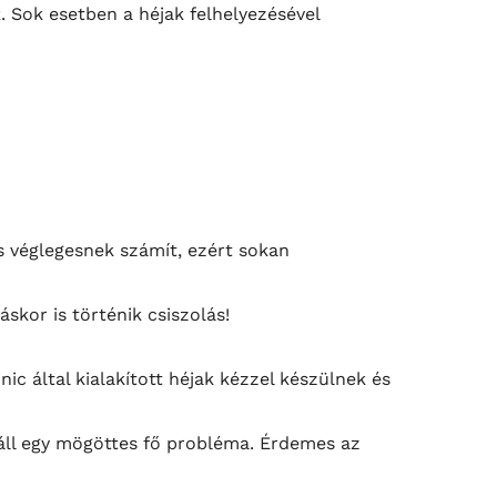
. Sok esetben a héjak felhelyezésével
s véglegesnek számít, ezért sokan
skor is történik csiszolás!
inic
által kialakított héjak kézzel készülnek és
áll egy mögöttes fő probléma. Érdemes az