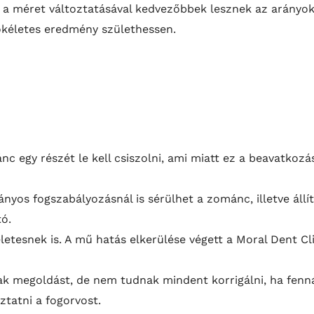
el a méret változtatásával kedvezőbbek lesznek az arányok
tökéletes eredmény születhessen.
 egy részét le kell csiszolni, ami miatt ez a beavatkozá
s fogszabályozásnál is sérülhet a zománc, illetve állítá
ó.
etesnek is. A mű hatás elkerülése végett
a Moral Dent Cl
ak megoldást, de nem tudnak mindent korrigálni, ha fenn
tatni a fogorvost.