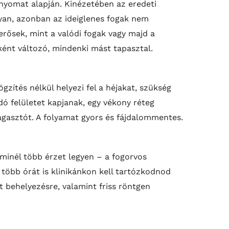
enyomat alapján. Kinézetében az eredeti
yan, azonban az ideiglenes fogak nem
rősek, mint a valódi fogak vagy majd a
ként változó, mindenki mást tapasztal.
ögzítés nélkül helyezi fel a héjakat, szükség
dó felületet kapjanak, egy vékony réteg
 ragasztót. A folyamat gyors és fájdalommentes.
minél több érzet legyen – a fogorvos
r több órát is klinikánkon kell tartózkodnod
t behelyezésre, valamint friss röntgen