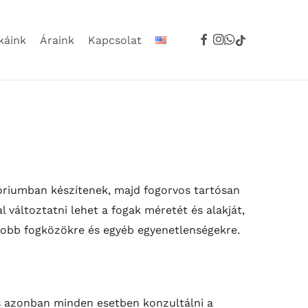
facebook
instagram
whatsapp
tiktok
káink
Áraink
Kapcsolat
tóriumban készítenek, majd fogorvos tartósan
 változtatni lehet a fogak méretét és alakját,
gyobb fogközökre és egyéb egyenetlenségekre.
s azonban minden esetben konzultálni a