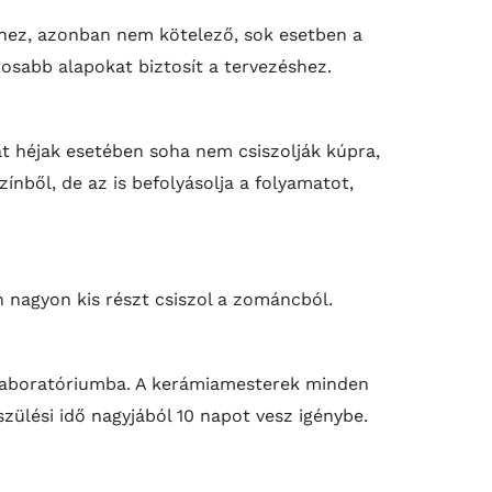
shez, azonban nem kötelező, sok esetben a
osabb alapokat biztosít a tervezéshez.
kat héjak esetében soha nem csiszolják kúpra,
zínből, de az is befolyásolja a folyamatot,
n nagyon kis részt csiszol a zománcból.
i laboratóriumba. A kerámiamesterek minden
zülési idő nagyjából 10 napot vesz igénybe.