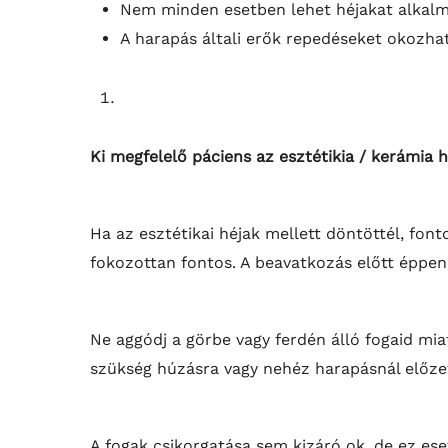
Nem minden esetben lehet héjakat alkalma
A harapás általi erők repedéseket okozhat
Ki megfelelő páciens az esztétikia / kerámia 
Ha az esztétikai héjak mellett döntöttél, fonto
fokozottan fontos. A beavatkozás előtt éppen e
Ne aggódj a görbe vagy ferdén álló fogaid mi
szükség húzásra vagy nehéz harapásnál előze
A fogak csikorgatása sem kizáró ok, de ez es