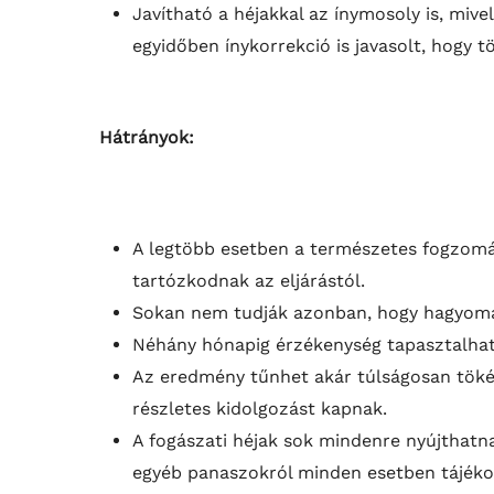
Javítható a héjakkal az ínymosoly is, miv
egyidőben ínykorrekció is javasolt, hogy 
Hátrányok:
A legtöbb esetben a természetes fogzománc
tartózkodnak az eljárástól.
Sokan nem tudják azonban, hogy hagyományo
Néhány hónapig érzékenység tapasztalhat
Az eredmény tűnhet akár túlságosan tökél
részletes kidolgozást kapnak.
A fogászati héjak sok mindenre nyújthatn
egyéb panaszokról minden esetben tájékoz