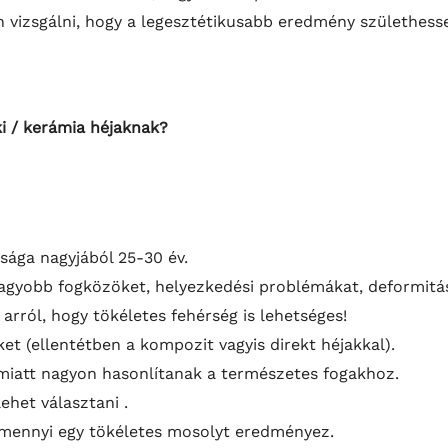
n vizsgálni, hogy a legesztétikusabb eredmény születhes
ki / kerámia héjaknak?
ssága nagyjából 25-30 év.
nagyobb fogközöket, helyezkedési problémákat, deformitá
arról, hogy tökéletes fehérség is lehetséges!
ket (ellentétben a kompozit vagyis direkt héjakkal).
miatt nagyon hasonlítanak a természetes fogakhoz.
ehet választani .
 amennyi egy tökéletes mosolyt eredményez.