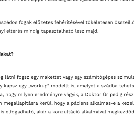
mszédos fogak előzetes fehérítésével tökéletesen összeill
nyi eltérés mindig tapasztalható lesz majd.
jakat?
eg látni fogsz egy makettet vagy egy számítógépes szimul
y kapsz egy „workup” modellt is, amelyet a szádba tehetsz
a, hogy milyen eredményre vágyik, a Doktor Úr pedig részl
 megállapításra kerül, hogy a páciens alkalmas-e a kezel
t is elfogadható, akár a konzultáció alkalmával megkezdőd