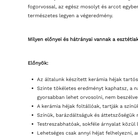
fogorvossal, az egész mosolyt és arcot egybe
természetes legyen a végeredmény.
Milyen előnyei és hátrányai vannak a esztétia
Előnyök:
Az általunk készített kerámia héjak tartó
Szinte tökéletes eredményt kaphatsz, a 
gyorsabban lehet orvosolni, nem beszélve 
A kerámia héjak foltállóak, tartják a színü
Színük, barázdáltságuk és áttetszőségük 
Testreszabhatóak, sokféle árnyalat közül l
Lehetséges csak annyi héjat felhelyezni,