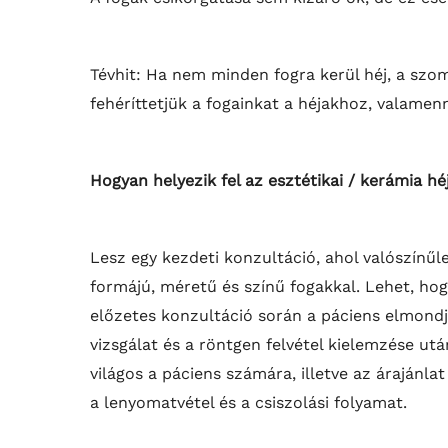
Tévhit: Ha nem minden fogra kerül héj, a szo
fehéríttetjük a fogainkat a héjakhoz, valamen
Hogyan helyezik fel az esztétikai / kerámia hé
Lesz egy kezdeti konzultáció, ahol valószínűl
formájú, méretű és színű fogakkal. Lehet, hog
előzetes konzultáció során a páciens elmondj
vizsgálat és a
röntgen felvétel
kielemzése után
világos a páciens számára, illetve az árajánla
a lenyomatvétel és a csiszolási folyamat.