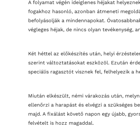
A folyamat végén ideiglenes héjakat helyeznek
fogakhoz hasonló, azonban átmeneti megoldás
befolyásolják a mindennapokat. Óvatosabbnak 
végleges héjak, de nincs olyan tevékenység, a
Két héttel az előkészítés után, helyi érzéstele
szerint változtatásokat eszközöl. Ezután érde
speciális ragasztót visznek fel, felhelyezik a
Miután elkészült, némi várakozás után, melyn
ellenőrzi a harapást és elvégzi a szükséges be
majd. A fixálást követő napon egy újabb, gyor
felvételt is hozz magaddal.