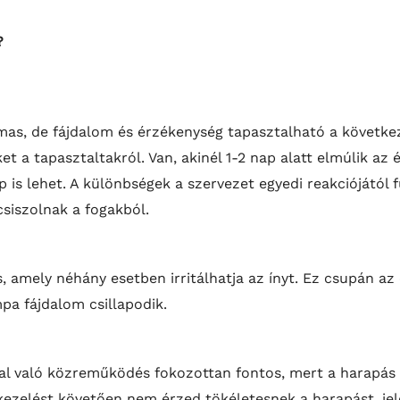
?
as, de fájdalom és érzékenység tapasztalható a következ
t a tapasztaltakról. Van, akinél 1-2 nap alatt elmúlik az
p is lehet. A különbségek a szervezet egyedi reakciójától
siszolnak a fogakból.
, amely néhány esetben irritálhatja az ínyt. Ez csupán az
a fájdalom csillapodik.
sal való közreműködés fokozottan fontos, mert a harapás
 kezelést követően nem érzed tökéletesnek a harapást, j