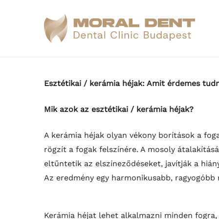
Skip
to
main
content
Esztétikai / kerámia héjak: Amit érdemes tudn
Mik azok az esztétikai / kerámia héjak?
A kerámia héjak olyan vékony borítások a fog
rögzít a fogak felszínére. A mosoly átalakítá
eltűntetik az elszíneződéseket, javítják a h
Az eredmény egy harmonikusabb, ragyogóbb 
Kerámia héjat lehet alkalmazni minden fogra