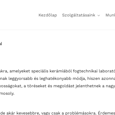
Kezdőlap
Szolgáltatásaink
Mun
i
akra, amelyeket speciális kerámiából fogtechnikai labora
sának leggyorsabb és leghatékonyabb módja, hiszen azonnal
iányosságokat, a töréseket és megoldást jelenthetnek a na
mosoly.
, de akár kevesebbre, vagy csak a problémásokra. Érdeme