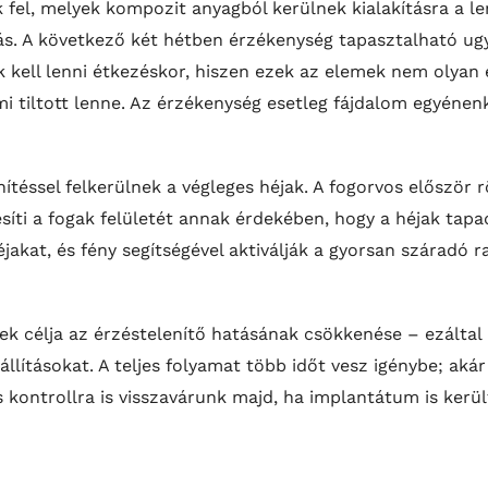
 fel, melyek kompozit anyagból kerülnek kialakításra a l
. A következő két hétben érzékenység tapasztalható ug
kell lenni étkezéskor, hiszen ezek az elemek nem olyan e
mi tiltott lenne. Az érzékenység esetleg fájdalom egyénen
nítéssel felkerülnek a végleges héjak. A fogorvos először r
síti a fogak felületét annak érdekében, hogy a héjak tapa
 héjakat, és fény segítségével aktiválják a gyorsan száradó
ek célja az érzéstelenítő hatásának csökkenése – ezáltal 
állításokat. A teljes folyamat több időt vesz igénybe; aká
s kontrollra is visszavárunk majd, ha implantátum is kerül