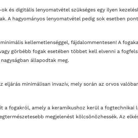
ok és digitális lenyomatvétel szükséges egy ilyen kezelé
nak. A hagyományos lenyomatvétel pedig sok esetben pont
ik, minimális kellemetlenséggel, fájdalommentesen! A foga
b vagy görbébb fogak esetében többet kell elvenni a fogfels
 nagyságban állapodtak meg.
 eljárás minimálisan invazív, mely során az orvos valóba
ít a fogakról, amely a keramikushoz kerül a fogtechnika
 legtermészetesebb megjelenést kölcsönözhessék. Az elkés