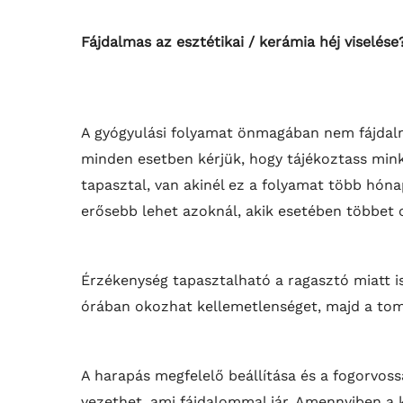
Fájdalmas az esztétikai / kerámia héj viselése
A gyógyulási folyamat önmagában nem fájdalm
minden esetben kérjük, hogy tájékoztass minke
tapasztal, van akinél ez a folyamat több hóna
erősebb lehet azoknál, akik esetében többet c
Érzékenység tapasztalható a ragasztó miatt is
órában okozhat kellemetlenséget, majd a tomp
A harapás megfelelő beállítása és a fogorvos
vezethet, ami fájdalommal jár. Amennyiben a